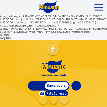
Array ( [address] => RUA ANTONIO SA E SILVA, S/N BAIRRO DA TAMATANDUBA EUSEBIO CE
61760-000 [name] => RUA ANTONIO SA E SILVA, S/N BAIRRO DA TAMATANDUBA EUSEBIO CE
61760-000 [post_code] => SOLFRIO LTDA [lat] => -3.8758303 [lng] => -38.4706407 )
Mais buscados:
Produtos
Minuano Rende +
https://maps.googleapis.com/maps/api/geocode/json?
address=RUA+ANTONIO+SA+E+SILVA%2C+S%2FN+BAIRRO+DA+TAMATANDUBA+EUSEBIO+CE
000&key=AIzaSyB8pvvFtnV38ItmhruN4nwZQOqzDSYbQJ0Formatted Address:
Latitude:
Nossa história
Longitude:
Baixe agora!
Fale Conosco