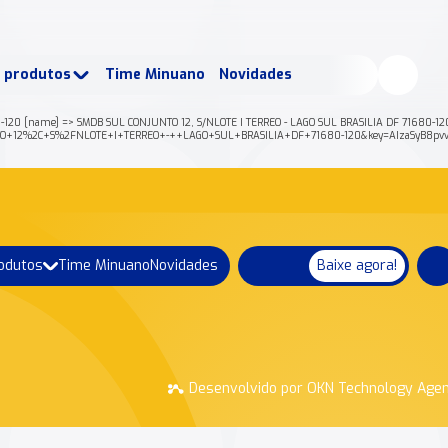
buscados:
Produtos
e produtos
Time Minuano
Novidades
uano Rende +
Nossa história
80-120 [name] => SMDB SUL CONJUNTO 12, S/NLOTE I TERREO - LAGO SUL BRASILIA DF 71680-12
CONJUNTO+12%2C+S%2FNLOTE+I+TERREO+-++LAGO+SUL+BRASILIA+DF+71680-120&key=AIzaSyB8
rodutos
Time Minuano
Novidades
Baixe agora!
Desenvolvido por OKN Technology Age