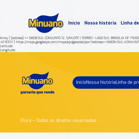
Mais 
Início
Nossa história
Linha d
Min
Array ( [address] => SMDB SUL CONJUNTO 12, S/NLOTE I TERREO - LAGO SUL BRASILIA DF 716
-47.83111 ) https://maps.googleapis.com/maps/api/geocode/json?address=+SMDB+SUL+
Latitude:
Longitude:
Início
Nossa história
Linha de p
Flora – Todos os direitos reservados.