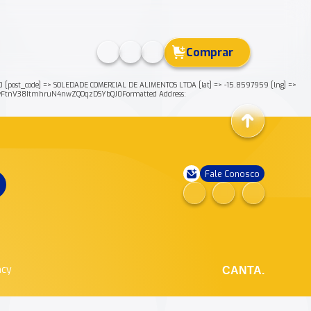
Comprar
0 [post_code] => SOLEDADE COMERCIAL DE ALIMENTOS LTDA [lat] => -15.8597959 [lng] =>
pvvFtnV38ItmhruN4nwZQOqzDSYbQJ0Formatted Address:
Fale Conosco
ncy
CANTA.