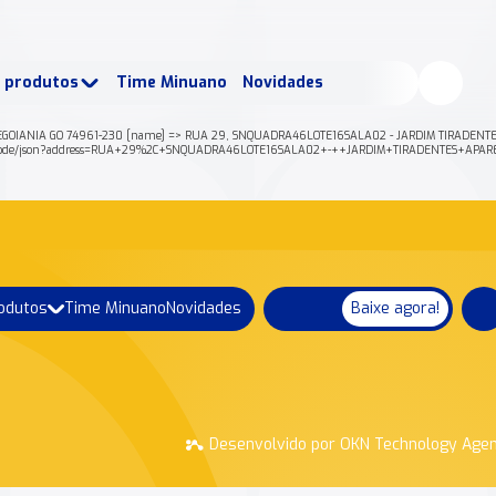
buscados:
Produtos
e produtos
Time Minuano
Novidades
uano Rende +
Nossa história
EGOIANIA GO 74961-230 [name] => RUA 29, SNQUADRA46LOTE16SALA02 - JARDIM TIRADENTES
api/geocode/json?address=RUA+29%2C+SNQUADRA46LOTE16SALA02+-++JARDIM+TIRADENTES+APA
rodutos
Time Minuano
Novidades
Baixe agora!
Desenvolvido por OKN Technology Age