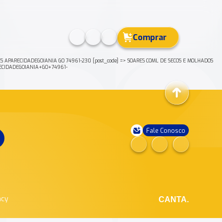
Comprar
 APARECIDADEGOIANIA GO 74961-230 [post_code] => SOARES COML DE SECOS E MOLHADOS
RECIDADEGOIANIA+GO+74961-
Fale Conosco
ncy
CANTA.