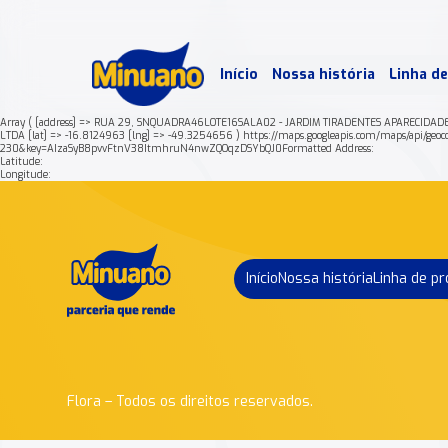
Mais 
Início
Nossa história
Linha d
Min
Array ( [address] => RUA 29, SNQUADRA46LOTE16SALA02 - JARDIM TIRADENTES APARECIDAD
LTDA [lat] => -16.8124963 [lng] => -49.3254656 ) https://maps.googleapis.com/maps/
230&key=AIzaSyB8pvvFtnV38ItmhruN4nwZQOqzDSYbQJ0Formatted Address:
Latitude:
Longitude:
Início
Nossa história
Linha de p
Flora – Todos os direitos reservados.