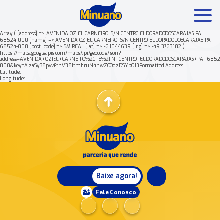
Array ( [address] => AVENIDA OZIEL CARNEIRO, S/N CENTRO ELDORADODOSCARAJAS PA
68524-000 [name] => AVENIDA OZIEL CARNEIRO, S/N CENTRO ELDORADODOSCARAJAS PA
68524-000 [post_code] => SM REAL [lat] => -6.1044639 [lng] => -49.3763102 )
Mais buscados:
Produtos
Minuano Rende +
https://maps.googleapis.com/maps/api/geocode/json?
address=AVENIDA+OZIEL+CARNEIRO%2C+S%2FN+CENTRO+ELDORADODOSCARAJAS+PA+6852
000&key=AIzaSyB8pvvFtnV38ItmhruN4nwZQOqzDSYbQJ0Formatted Address:
Latitude:
Nossa história
Longitude:
Baixe agora!
Fale Conosco