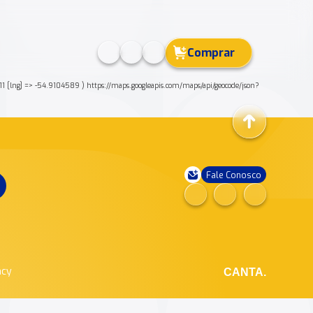
Comprar
[lng] => -54.9104589 ) https://maps.googleapis.com/maps/api/geocode/json?
Fale Conosco
ncy
CANTA.