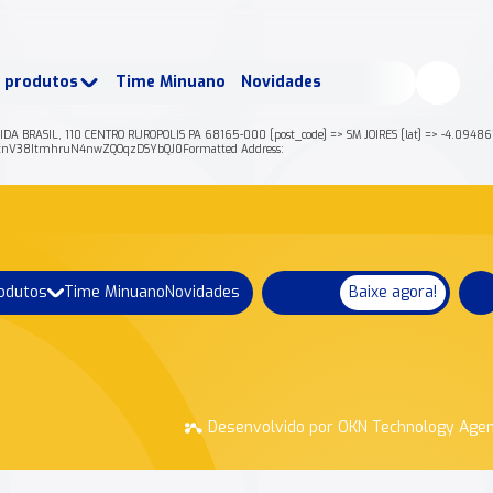
buscados:
Produtos
e produtos
Time Minuano
Novidades
uano Rende +
Nossa história
 BRASIL, 110 CENTRO RUROPOLIS PA 68165-000 [post_code] => SM JOIRES [lat] => -4.0948611 
tnV38ItmhruN4nwZQOqzDSYbQJ0Formatted Address:
rodutos
Time Minuano
Novidades
Baixe agora!
Desenvolvido por OKN Technology Age