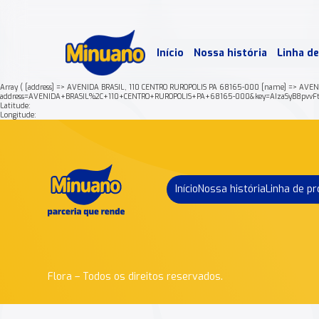
Mais 
Início
Nossa história
Linha d
Min
Array ( [address] => AVENIDA BRASIL, 110 CENTRO RUROPOLIS PA 68165-000 [name] => AVENIDA
address=AVENIDA+BRASIL%2C+110+CENTRO+RUROPOLIS+PA+68165-000&key=AIzaSyB8pvvF
Latitude:
Longitude:
Início
Nossa história
Linha de p
Flora – Todos os direitos reservados.