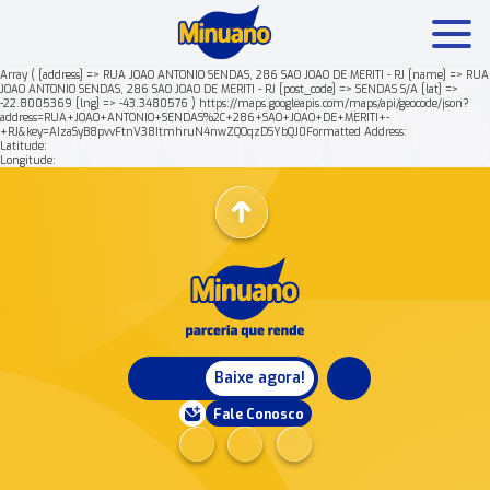
Array ( [address] => RUA JOAO ANTONIO SENDAS, 286 SAO JOAO DE MERITI - RJ [name] => RUA
JOAO ANTONIO SENDAS, 286 SAO JOAO DE MERITI - RJ [post_code] => SENDAS S/A [lat] =>
-22.8005369 [lng] => -43.3480576 ) https://maps.googleapis.com/maps/api/geocode/json?
Mais buscados:
Produtos
Minuano Rende +
address=RUA+JOAO+ANTONIO+SENDAS%2C+286+SAO+JOAO+DE+MERITI+-
+RJ&key=AIzaSyB8pvvFtnV38ItmhruN4nwZQOqzDSYbQJ0Formatted Address:
Latitude:
Longitude:
Nossa história
Baixe agora!
Fale Conosco