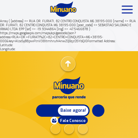
Array ( [address] => RUA DR. FURIATI, 82 CENTRO CONQUISTA MG 38195-000 [name] => RUA
DR. FURIATI, 82 CENTRO CONQUISTA MG 38195-000 [post_code] => SEBASTIAO SALOMAO E
IRMAO LTDA EPP [lat] => -19.9344864 [lng] => -47.5466878 )
Mais buscados:
Produtos
Minuano Rende +
https://maps.googleapis.com/maps/api/geocode/json?
address=RUA+DR.+FURIATI%2C+82+CENTRO+CONQUISTA+MG+38195-
000&key=AIzaSyB8pvvFtnV38ItmhruN4nwZQOqzDSYbQJ0Formatted Address:
Latitude:
Nossa história
Longitude:
Baixe agora!
Fale Conosco