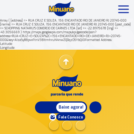
Array ( [address] => RUA CRUZ E SOUZA, 156 ENCANTADO RIO DE JANEIRO RJ 20745-000
[name] => RUA CRUZ E SOUZA, 156 ENCANTADO RIO DE JANEIRO RJ 20745-000 [post_code]
=> SCHOPPING NATARIU'S COMERCIO DE CARNES LTDA [lat] => -22.8975678 [lng] =>
Mais buscados:
Produtos
Minuano Rende +
-43.3056669 ) https://maps.googleapis.com/maps/api/geocode/json?
address=RUA+CRUZ+E+SOUZA%2C+156+ENCANTADO+RIO+DE+JANEIRO+RJ+20745-
000&key=AIzaSyB8pvvFtnV38ItmhruN4nwZQOqzDSYbQJ0Formatted Address:
Latitude:
Nossa história
Longitude:
Baixe agora!
Fale Conosco