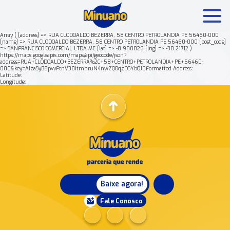
Array ( [address] => RUA CLODOALDO BEZERRA, 58 CENTRO PETROLANDIA PE 56460-000
[name] => RUA CLODOALDO BEZERRA, 58 CENTRO PETROLANDIA PE 56460-000 [post_code]
=> SANFRANCISCO COMERCIAL LTDA ME [lat] => -8.980826 [lng] => -38.21712 )
Mais buscados:
Produtos
Minuano Rende +
https://maps.googleapis.com/maps/api/geocode/json?
address=RUA+CLODOALDO+BEZERRA%2C+58+CENTRO+PETROLANDIA+PE+56460-
000&key=AIzaSyB8pvvFtnV38ItmhruN4nwZQOqzDSYbQJ0Formatted Address:
Latitude:
Nossa história
Longitude:
Baixe agora!
Fale Conosco