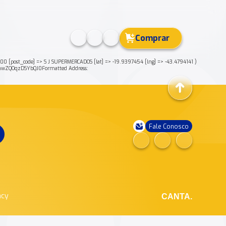
Comprar
ost_code] => S J SUPERMERCADOS [lat] => -19.9397454 [lng] => -43.4794141 )
wZQOqzDSYbQJ0Formatted Address:
Fale Conosco
ncy
CANTA.