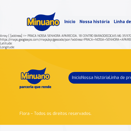
Mais 
Início
Nossa história
Linha d
Min
Array ( [address] => PRACA NOSSA SENHORA APARECIDA, 18 CENTRO BARAODECOCAIS MG 35970
https://maps.googleapis.com/maps/api/geocode/json?address=PRACA+NOSSA+SENHORA+A
Latitude:
Longitude:
Início
Nossa história
Linha de p
Flora – Todos os direitos reservados.