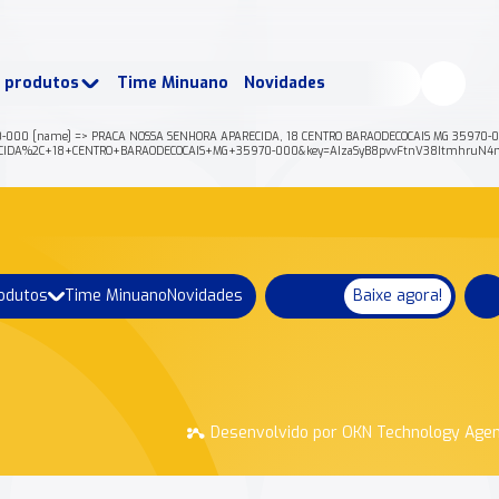
buscados:
Produtos
e produtos
Time Minuano
Novidades
uano Rende +
Nossa história
-000 [name] => PRACA NOSSA SENHORA APARECIDA, 18 CENTRO BARAODECOCAIS MG 35970-000 [p
PARECIDA%2C+18+CENTRO+BARAODECOCAIS+MG+35970-000&key=AIzaSyB8pvvFtnV38ItmhruN4n
rodutos
Time Minuano
Novidades
Baixe agora!
Desenvolvido por OKN Technology Age