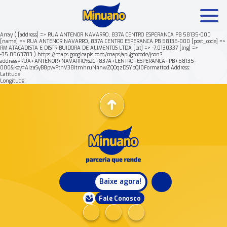
Array ( [address] => RUA ANTENOR NAVARRO, 837A CENTRO ESPERANCA PB 58135-000
[name] => RUA ANTENOR NAVARRO, 837A CENTRO ESPERANCA PB 58135-000 [post_code] =>
RM ATACADISTA E DISTRIBUIDORA DE ALIMENTOS LTDA [lat] => -7.0130337 [lng] =>
Mais buscados:
Produtos
Minuano Rende +
-35.8563783 ) https://maps.googleapis.com/maps/api/geocode/json?
address=RUA+ANTENOR+NAVARRO%2C+837A+CENTRO+ESPERANCA+PB+58135-
000&key=AIzaSyB8pvvFtnV38ItmhruN4nwZQOqzDSYbQJ0Formatted Address:
Latitude:
Nossa história
Longitude:
Baixe agora!
Fale Conosco