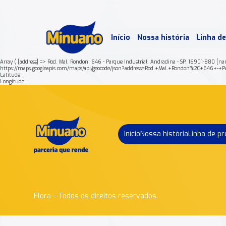
Mais 
Início
Nossa história
Linha d
Min
Array ( [address] => Rod. Mal. Rondon, 646 - Parque Industrial, Andradina - SP, 16901-880
https://maps.googleapis.com/maps/api/geocode/json?address=Rod.+Mal.+Rondon%2C+646
Latitude:
Longitude:
Início
Nossa história
Linha de p
Flora – Todos os direitos reservados.