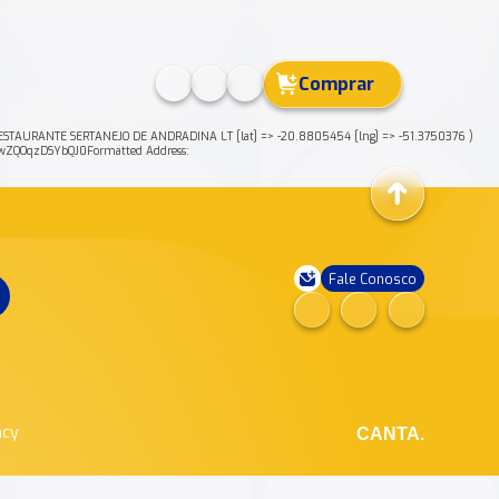
Comprar
] => RESTAURANTE SERTANEJO DE ANDRADINA LT [lat] => -20.8805454 [lng] => -51.3750376 )
wZQOqzDSYbQJ0Formatted Address:
Fale Conosco
ncy
CANTA.