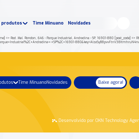
buscados:
Produtos
e produtos
Time Minuano
Novidades
uano Rende +
Nossa história
 [name] => Rod. Mal. Rondon, 646 - Parque Industrial, Andradina - SP, 16901-880 [post_code
+-+Parque+Industrial%2C+Andradina+-+SP%2C+16901-880&key=AIzaSyB8pvvFtnV38ItmhruN4n
rodutos
Time Minuano
Novidades
Baixe agora!
Desenvolvido por OKN Technology Age