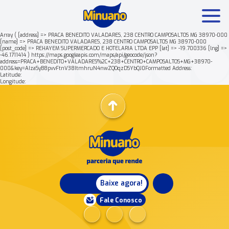
Array ( [address] => PRACA BENEDITO VALADARES, 238 CENTRO CAMPOSALTOS MG 38970-000
[name] => PRACA BENEDITO VALADARES, 238 CENTRO CAMPOSALTOS MG 38970-000
[post_code] => REHAYEM SUPERMERCADO E HOTELARIA LTDA EPP [lat] => -19.700336 [lng] =>
Mais buscados:
Produtos
Minuano Rende +
-46.1711414 ) https://maps.googleapis.com/maps/api/geocode/json?
address=PRACA+BENEDITO+VALADARES%2C+238+CENTRO+CAMPOSALTOS+MG+38970-
000&key=AIzaSyB8pvvFtnV38ItmhruN4nwZQOqzDSYbQJ0Formatted Address:
Latitude:
Nossa história
Longitude:
Baixe agora!
Fale Conosco