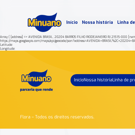
Mais 
Início
Nossa história
Linha d
Min
Array ( [address] => AVENIDA BRASIL, 20204 BARROS FILHO RIODEJANEIRO RJ 21515-000 [na
https://maps.googleapis.com/maps/api/geocode/json?address=AVENIDA+BRASIL%2C+2020
Latitude:
Longitude:
Início
Nossa história
Linha de p
Flora – Todos os direitos reservados.