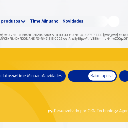
buscados:
Produtos
e produtos
Time Minuano
Novidades
uano Rende +
Nossa história
me] => AVENIDA BRASIL, 20204 BARROS FILHO RIODEJANEIRO RJ 21515-000 [post_code] => REA
4+BARROS+FILHO+RIODEJANEIRO+RJ+21515-000&key=AIzaSyB8pvvFtnV38ItmhruN4nwZQOqzDSY
rodutos
Time Minuano
Novidades
Baixe agora!
Desenvolvido por OKN Technology Age