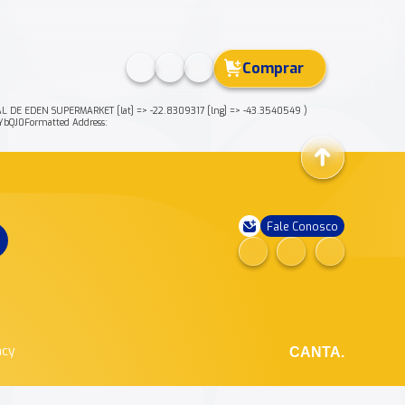
Comprar
L DE EDEN SUPERMARKET [lat] => -22.8309317 [lng] => -43.3540549 )
bQJ0Formatted Address:
Fale Conosco
ncy
CANTA.