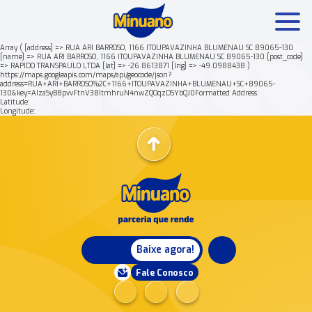
Array ( [address] => RUA ARI BARROSO, 1166 ITOUPAVAZINHA BLUMENAU SC 89065-130
[name] => RUA ARI BARROSO, 1166 ITOUPAVAZINHA BLUMENAU SC 89065-130 [post_code]
=> RAPIDO TRANSPAULO LTDA [lat] => -26.8613871 [lng] => -49.0988438 )
Mais buscados:
Produtos
Minuano Rende +
https://maps.googleapis.com/maps/api/geocode/json?
address=RUA+ARI+BARROSO%2C+1166+ITOUPAVAZINHA+BLUMENAU+SC+89065-
130&key=AIzaSyB8pvvFtnV38ItmhruN4nwZQOqzDSYbQJ0Formatted Address:
Latitude:
Nossa história
Longitude:
Baixe agora!
Fale Conosco