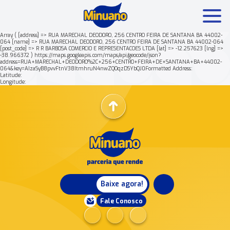
Array ( [address] => RUA MARECHAL DEODORO, 256 CENTRO FEIRA DE SANTANA BA 44002-
064 [name] => RUA MARECHAL DEODORO, 256 CENTRO FEIRA DE SANTANA BA 44002-064
[post_code] => R R BARBOSA COMERCIO E REPRESENTACOES LTDA [lat] => -12.257623 [lng] =>
Mais buscados:
Produtos
Minuano Rende +
-38.966372 ) https://maps.googleapis.com/maps/api/geocode/json?
address=RUA+MARECHAL+DEODORO%2C+256+CENTRO+FEIRA+DE+SANTANA+BA+44002-
064&key=AIzaSyB8pvvFtnV38ItmhruN4nwZQOqzDSYbQJ0Formatted Address:
Latitude:
Nossa história
Longitude:
Baixe agora!
Fale Conosco