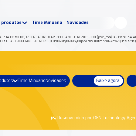
buscados:
Produtos
e produtos
Time Minuano
Novidades
uano Rende +
Nossa história
=> RUA DO MILHO, 17 PENHA CIRCULAR RIODEJANEIRO RJ 21011-090 [post_code] => PRINCESA AU
HA+CIRCULAR+RIODEJANEIRO+RJ+21011-090&key=AIzaSyB8pvvFtnV38ItmhruN4nwZQOqzDSYbQJ
rodutos
Time Minuano
Novidades
Baixe agora!
Desenvolvido por OKN Technology Age