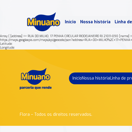
Mais 
Início
Nossa história
Linha d
Min
Array ( [address] => RUA DO MILHO, 17 PENHA CIRCULAR RIODEJANEIRO RJ 21011-090 [name] 
https://maps.googleapis.com/maps/api/geocode/json?address=RUA+DO+MILHO%2C+17+PEN
Latitude:
Longitude:
Início
Nossa história
Linha de p
Flora – Todos os direitos reservados.