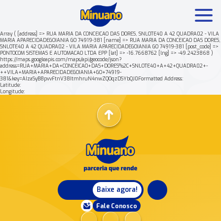
Array ( [address] => RUA MARIA DA CONCEICAO DAS DORES, SNLOTE40 A 42 QUADRA02 - VILA
MARIA APARECIDADEGOIANIA GO 74919-381 [name] => RUA MARIA DA CONCEICAO DAS DORES,
SNLOTE40 A 42 QUADRA02 - VILA MARIA APARECIDADEGOIANIA GO 74919-381 [post_code] =>
Mais buscados:
Produtos
Minuano Rende +
PONTOCOM SISTEMAS E AUTOMACAO LTDA EPP [lat] => -16.7668762 [lng] => -49.2423868 )
https://maps.googleapis.com/maps/api/geocode/json?
address=RUA+MARIA+DA+CONCEICAO+DAS+DORES%2C+SNLOTE40+A+42+QUADRA02+-
++VILA+MARIA+APARECIDADEGOIANIA+GO+74919-
Nossa história
381&key=AIzaSyB8pvvFtnV38ItmhruN4nwZQOqzDSYbQJ0Formatted Address:
Latitude:
Longitude:
Baixe agora!
Fale Conosco