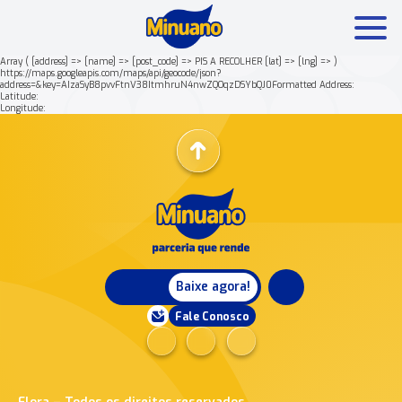
Array ( [address] => [name] => [post_code] => PIS A RECOLHER [lat] => [lng] => )
https://maps.googleapis.com/maps/api/geocode/json?
address=&key=AIzaSyB8pvvFtnV38ItmhruN4nwZQOqzDSYbQJ0Formatted Address:
Mais buscados:
Produtos
Minuano Rende +
Latitude:
Longitude:
Nossa história
Baixe agora!
Fale Conosco