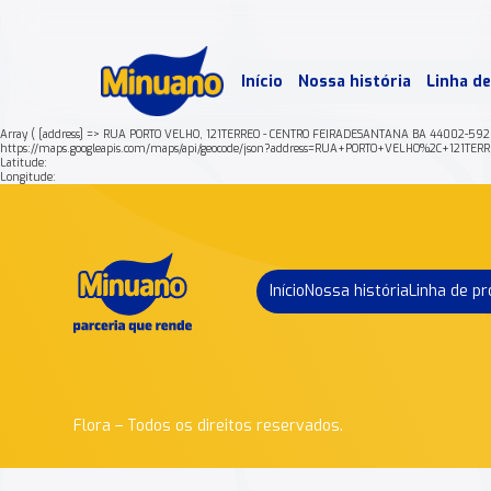
Mais 
Início
Nossa história
Linha d
Min
Array ( [address] => RUA PORTO VELHO, 121TERREO - CENTRO FEIRADESANTANA BA 44002-592 
https://maps.googleapis.com/maps/api/geocode/json?address=RUA+PORTO+VELHO%2C+12
Latitude:
Longitude:
Início
Nossa história
Linha de p
Flora – Todos os direitos reservados.