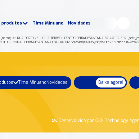
buscados:
Produtos
e produtos
Time Minuano
Novidades
uano Rende +
Nossa história
[name] => RUA PORTO VELHO, 121TERREO - CENTRO FEIRADESANTANA BA 44002-592 [post_code]
1TERREO+-++CENTRO+FEIRADESANTANA+BA+44002-592&key=AIzaSyB8pvvFtnV38ItmhruN4nwZQ
rodutos
Time Minuano
Novidades
Baixe agora!
Desenvolvido por OKN Technology Age