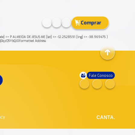
Comprar
 => P ALMEIDA DE JESUS ME [lat] => -12.2528591 [lng] => -38.969475 )
OqzDSYbQJ0Formatted Address:
Fale Conosco
ncy
CANTA.