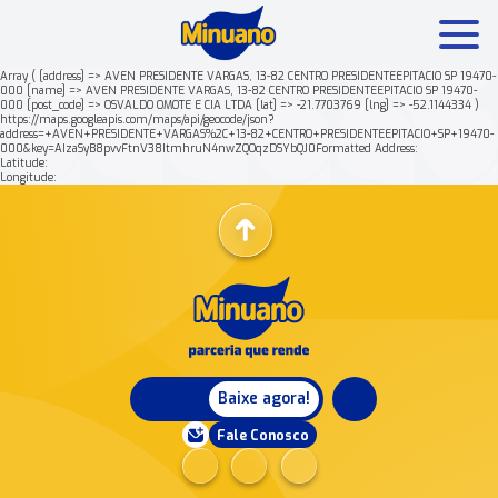
Array ( [address] => AVEN PRESIDENTE VARGAS, 13-82 CENTRO PRESIDENTEEPITACIO SP 19470-
000 [name] => AVEN PRESIDENTE VARGAS, 13-82 CENTRO PRESIDENTEEPITACIO SP 19470-
000 [post_code] => OSVALDO OMOTE E CIA LTDA [lat] => -21.7703769 [lng] => -52.1144334 )
Mais buscados:
Produtos
Minuano Rende +
https://maps.googleapis.com/maps/api/geocode/json?
address=+AVEN+PRESIDENTE+VARGAS%2C+13-82+CENTRO+PRESIDENTEEPITACIO+SP+19470-
000&key=AIzaSyB8pvvFtnV38ItmhruN4nwZQOqzDSYbQJ0Formatted Address:
Latitude:
Nossa história
Longitude:
Baixe agora!
Fale Conosco