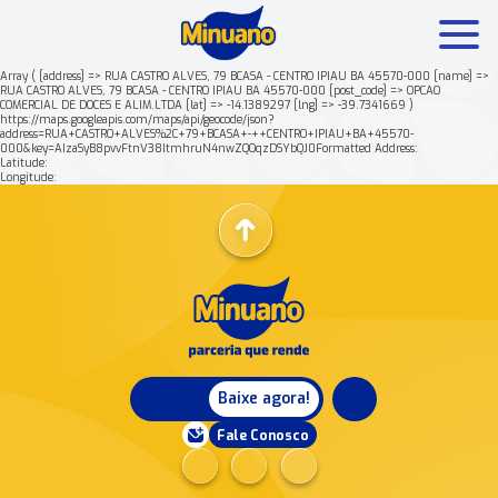
Array ( [address] => RUA CASTRO ALVES, 79 BCASA - CENTRO IPIAU BA 45570-000 [name] =>
RUA CASTRO ALVES, 79 BCASA - CENTRO IPIAU BA 45570-000 [post_code] => OPCAO
COMERCIAL DE DOCES E ALIM.LTDA [lat] => -14.1389297 [lng] => -39.7341669 )
Mais buscados:
Produtos
Minuano Rende +
https://maps.googleapis.com/maps/api/geocode/json?
address=RUA+CASTRO+ALVES%2C+79+BCASA+-++CENTRO+IPIAU+BA+45570-
000&key=AIzaSyB8pvvFtnV38ItmhruN4nwZQOqzDSYbQJ0Formatted Address:
Latitude:
Nossa história
Longitude:
Baixe agora!
Fale Conosco