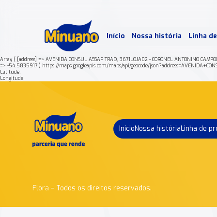
Mais 
Início
Nossa história
Linha d
Min
Array ( [address] => AVENIDA CONSUL ASSAF TRAD, 3671LOJA02 - CORONEL ANTONINO CAMP
=> -54.5835917 ) https://maps.googleapis.com/maps/api/geocode/json?address=AVE
Latitude:
Longitude:
Início
Nossa história
Linha de p
Flora – Todos os direitos reservados.