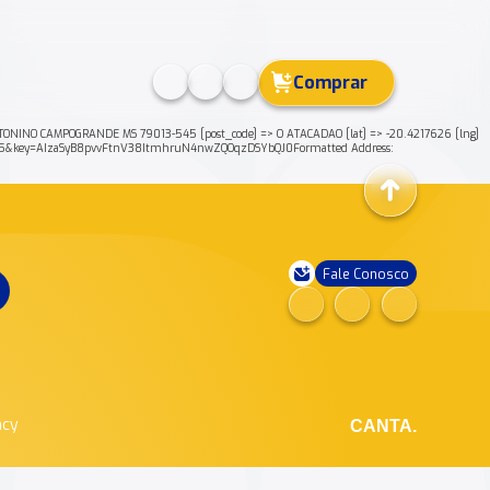
Comprar
NINO CAMPOGRANDE MS 79013-545 [post_code] => O ATACADAO [lat] => -20.4217626 [lng]
45&key=AIzaSyB8pvvFtnV38ItmhruN4nwZQOqzDSYbQJ0Formatted Address:
Fale Conosco
ncy
CANTA.