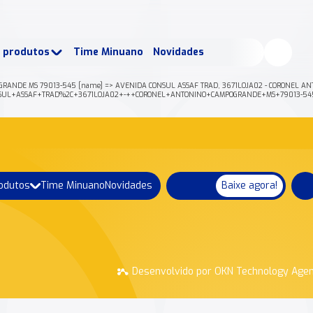
buscados:
Produtos
e produtos
Time Minuano
Novidades
uano Rende +
Nossa história
OGRANDE MS 79013-545 [name] => AVENIDA CONSUL ASSAF TRAD, 3671LOJA02 - CORONEL ANTO
NIDA+CONSUL+ASSAF+TRAD%2C+3671LOJA02+-++CORONEL+ANTONINO+CAMPOGRANDE+MS+79013-5
rodutos
Time Minuano
Novidades
Baixe agora!
Desenvolvido por OKN Technology Age