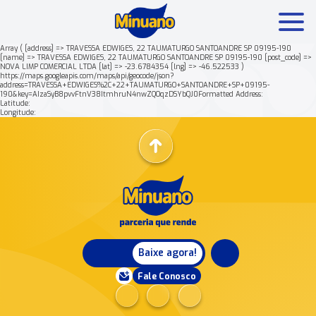
Array ( [address] => TRAVESSA EDWIGES, 22 TAUMATURGO SANTOANDRE SP 09195-190
[name] => TRAVESSA EDWIGES, 22 TAUMATURGO SANTOANDRE SP 09195-190 [post_code] =>
NOVA LIMP COMERCIAL LTDA [lat] => -23.6784354 [lng] => -46.522533 )
Mais buscados:
Produtos
Minuano Rende +
https://maps.googleapis.com/maps/api/geocode/json?
address=TRAVESSA+EDWIGES%2C+22+TAUMATURGO+SANTOANDRE+SP+09195-
190&key=AIzaSyB8pvvFtnV38ItmhruN4nwZQOqzDSYbQJ0Formatted Address:
Latitude:
Nossa história
Longitude:
Baixe agora!
Fale Conosco