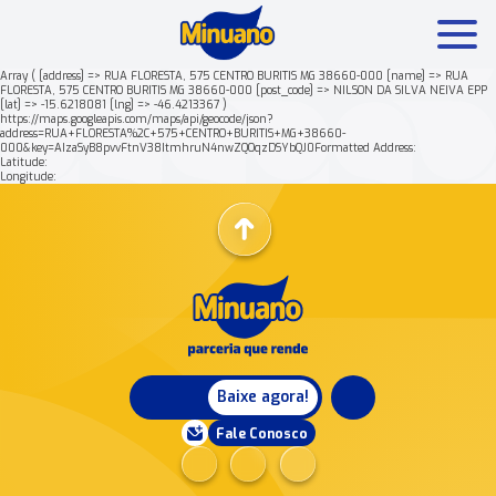
Array ( [address] => RUA FLORESTA, 575 CENTRO BURITIS MG 38660-000 [name] => RUA
FLORESTA, 575 CENTRO BURITIS MG 38660-000 [post_code] => NILSON DA SILVA NEIVA EPP
[lat] => -15.6218081 [lng] => -46.4213367 )
Mais buscados:
Produtos
Minuano Rende +
https://maps.googleapis.com/maps/api/geocode/json?
address=RUA+FLORESTA%2C+575+CENTRO+BURITIS+MG+38660-
000&key=AIzaSyB8pvvFtnV38ItmhruN4nwZQOqzDSYbQJ0Formatted Address:
Latitude:
Nossa história
Longitude:
Baixe agora!
Fale Conosco