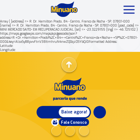
Array ( [address] => R. Dr. Hamilton Prado, 84 - Centro, Franco da Rocha - SP, 07801-000
[name] => R. Dr. Hamilton Prado, 84 - Centro, Franco da Rocha - SP, 07801-000 [post_code] =>
MINI MERCADO SAITO- EM RECUPERACAO JUDICIAL [lat] => -23.3229155 [lng] => -46.725102 )
Mais buscados:
Produtos
Minuano Rende +
https://maps.googleapis.com/maps/api/geocode/json?
address=R.+Dr.+Hamilton+Prado%2C+84+-+Centro%2C+Franco+da+Rocha+-+SP%2C+07801-
000&key=AIzaSyB8pvvFtnV38ItmhruN4nwZQOqzDSYbQJ0Formatted Address:
Latitude:
Nossa história
Longitude:
Baixe agora!
Fale Conosco