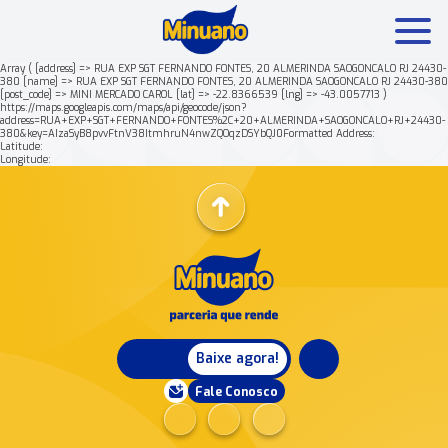
Array ( [address] => RUA EXP SGT FERNANDO FONTES, 20 ALMERINDA SAOGONCALO RJ 24430-
380 [name] => RUA EXP SGT FERNANDO FONTES, 20 ALMERINDA SAOGONCALO RJ 24430-380
[post_code] => MINI MERCADO CAROL [lat] => -22.8366539 [lng] => -43.0057713 )
Mais buscados:
Produtos
Minuano Rende +
https://maps.googleapis.com/maps/api/geocode/json?
address=RUA+EXP+SGT+FERNANDO+FONTES%2C+20+ALMERINDA+SAOGONCALO+RJ+24430-
380&key=AIzaSyB8pvvFtnV38ItmhruN4nwZQOqzDSYbQJ0Formatted Address:
Latitude:
Nossa história
Longitude:
Baixe agora!
Fale Conosco