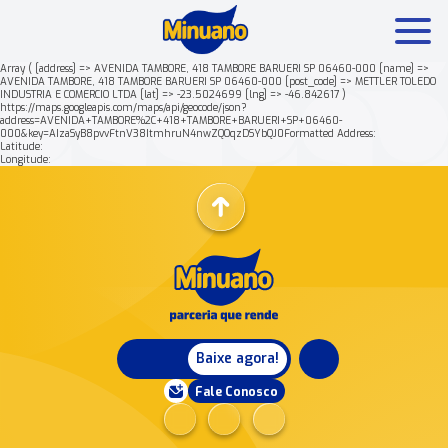
Array ( [address] => AVENIDA TAMBORE, 418 TAMBORE BARUERI SP 06460-000 [name] =>
AVENIDA TAMBORE, 418 TAMBORE BARUERI SP 06460-000 [post_code] => METTLER TOLEDO
INDUSTRIA E COMERCIO LTDA [lat] => -23.5024699 [lng] => -46.842617 )
Mais buscados:
Produtos
Minuano Rende +
https://maps.googleapis.com/maps/api/geocode/json?
address=AVENIDA+TAMBORE%2C+418+TAMBORE+BARUERI+SP+06460-
000&key=AIzaSyB8pvvFtnV38ItmhruN4nwZQOqzDSYbQJ0Formatted Address:
Latitude:
Nossa história
Longitude:
Baixe agora!
Fale Conosco