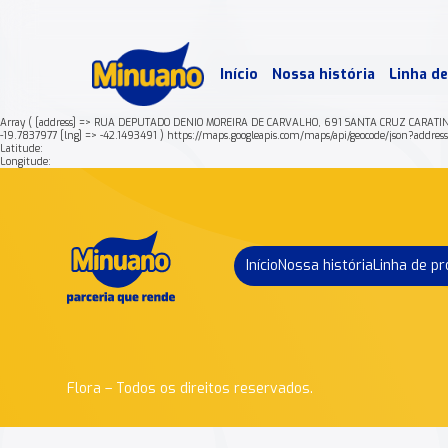
Mais 
Início
Nossa história
Linha d
Min
Array ( [address] => RUA DEPUTADO DENIO MOREIRA DE CARVALHO, 691 SANTA CRUZ CARATI
-19.7837977 [lng] => -42.1493491 ) https://maps.googleapis.com/maps/api/geocode/
Latitude:
Longitude:
Início
Nossa história
Linha de p
Flora – Todos os direitos reservados.