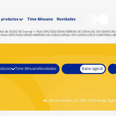
buscados:
Produtos
e produtos
Time Minuano
Novidades
uano Rende +
Nossa história
NGA MG 35300-181 [name] => RUA DEPUTADO DENIO MOREIRA DE CARVALHO, 691 SANTA CRUZ 
json?address=RUA+DEPUTADO+DENIO+MOREIRA+DE+CARVALHO%2C+691+SANTA+CRUZ+CARATINGA+
rodutos
Time Minuano
Novidades
Baixe agora!
Desenvolvido por OKN Technology Age