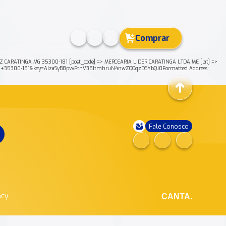
Comprar
CARATINGA MG 35300-181 [post_code] => MERCEARIA LIDER CARATINGA LTDA ME [lat] =>
MG+35300-181&key=AIzaSyB8pvvFtnV38ItmhruN4nwZQOqzDSYbQJ0Formatted Address:
Fale Conosco
ncy
CANTA.