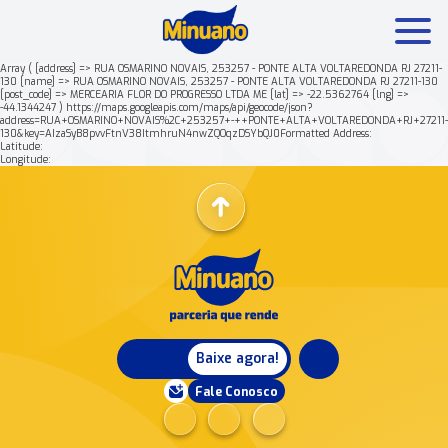
Array ( [address] => RUA OSMARINO NOVAIS, 253257 - PONTE ALTA VOLTAREDONDA RJ 27211-
130 [name] => RUA OSMARINO NOVAIS, 253257 - PONTE ALTA VOLTAREDONDA RJ 27211-130
[post_code] => MERCEARIA FLOR DO PROGRESSO LTDA ME [lat] => -22.5362764 [lng] =>
Mais buscados:
Produtos
Minuano Rende +
-44.1344247 ) https://maps.googleapis.com/maps/api/geocode/json?
address=RUA+OSMARINO+NOVAIS%2C+253257+-++PONTE+ALTA+VOLTAREDONDA+RJ+27211-
130&key=AIzaSyB8pvvFtnV38ItmhruN4nwZQOqzDSYbQJ0Formatted Address:
Latitude:
Nossa história
Longitude:
Baixe agora!
Fale Conosco