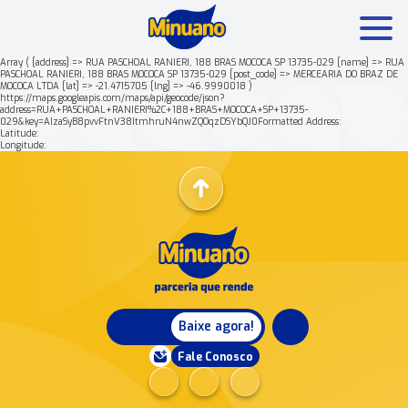
Array ( [address] => RUA PASCHOAL RANIERI, 188 BRAS MOCOCA SP 13735-029 [name] => RUA
PASCHOAL RANIERI, 188 BRAS MOCOCA SP 13735-029 [post_code] => MERCEARIA DO BRAZ DE
MOCOCA LTDA [lat] => -21.4715705 [lng] => -46.9990018 )
Mais buscados:
Produtos
Minuano Rende +
https://maps.googleapis.com/maps/api/geocode/json?
address=RUA+PASCHOAL+RANIERI%2C+188+BRAS+MOCOCA+SP+13735-
029&key=AIzaSyB8pvvFtnV38ItmhruN4nwZQOqzDSYbQJ0Formatted Address:
Latitude:
Nossa história
Longitude:
Baixe agora!
Fale Conosco