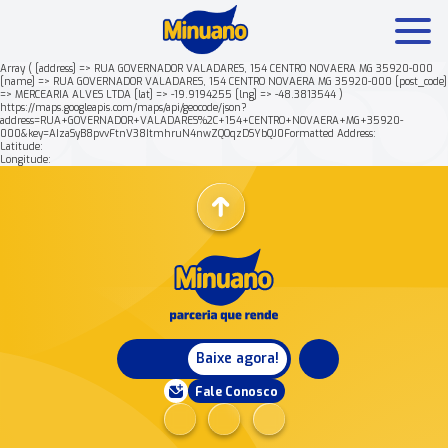
Array ( [address] => RUA GOVERNADOR VALADARES, 154 CENTRO NOVAERA MG 35920-000
[name] => RUA GOVERNADOR VALADARES, 154 CENTRO NOVAERA MG 35920-000 [post_code]
=> MERCEARIA ALVES LTDA [lat] => -19.9194255 [lng] => -48.3813544 )
Mais buscados:
Produtos
Minuano Rende +
https://maps.googleapis.com/maps/api/geocode/json?
address=RUA+GOVERNADOR+VALADARES%2C+154+CENTRO+NOVAERA+MG+35920-
000&key=AIzaSyB8pvvFtnV38ItmhruN4nwZQOqzDSYbQJ0Formatted Address:
Latitude:
Nossa história
Longitude:
Baixe agora!
Fale Conosco