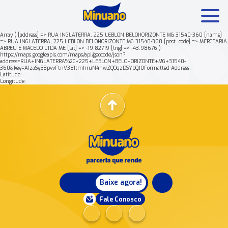
Array ( [address] => RUA INGLATERRA, 225 LEBLON BELOHORIZONTE MG 31540-360 [name]
=> RUA INGLATERRA, 225 LEBLON BELOHORIZONTE MG 31540-360 [post_code] => MERCEARIA
ABREU E MACEDO LTDA ME [lat] => -19.82719 [lng] => -43.98676 )
Mais buscados:
Produtos
Minuano Rende +
https://maps.googleapis.com/maps/api/geocode/json?
address=RUA+INGLATERRA%2C+225+LEBLON+BELOHORIZONTE+MG+31540-
360&key=AIzaSyB8pvvFtnV38ItmhruN4nwZQOqzDSYbQJ0Formatted Address:
Latitude:
Nossa história
Longitude:
Baixe agora!
Fale Conosco