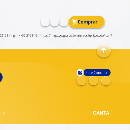
Comprar
89 [lng] => -52.2169113 ) https://maps.googleapis.com/maps/api/geocode/json?
Fale Conosco
ncy
CANTA.