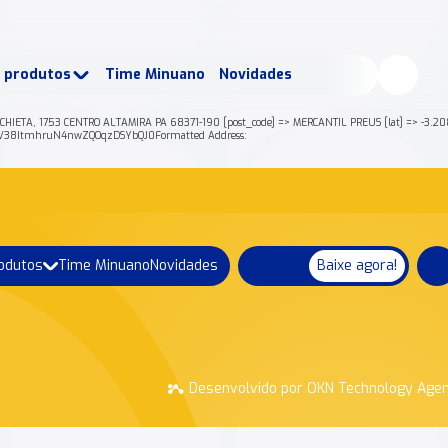
buscados:
Produtos
e produtos
Time Minuano
Novidades
uano Rende +
Nossa história
IETA, 1753 CENTRO ALTAMIRA PA 68371-190 [post_code] => MERCANTIL PREUS [lat] => -3.20831
V38ItmhruN4nwZQOqzDSYbQJ0Formatted Address:
rodutos
Time Minuano
Novidades
Baixe agora!
Desenvolvido por OKN Technology Age