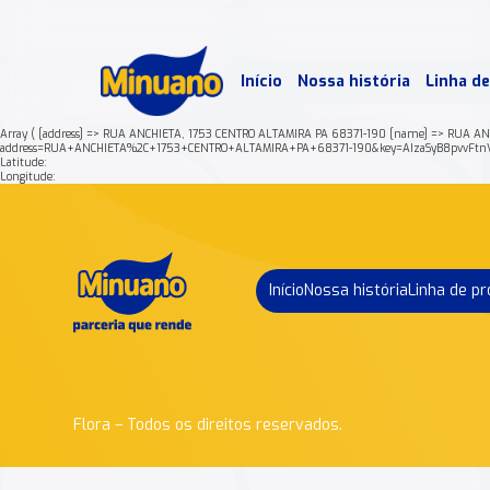
Mais 
Início
Nossa história
Linha d
Min
Array ( [address] => RUA ANCHIETA, 1753 CENTRO ALTAMIRA PA 68371-190 [name] => RUA ANCH
address=RUA+ANCHIETA%2C+1753+CENTRO+ALTAMIRA+PA+68371-190&key=AIzaSyB8pvvFtn
Latitude:
Longitude:
Início
Nossa história
Linha de p
Flora – Todos os direitos reservados.