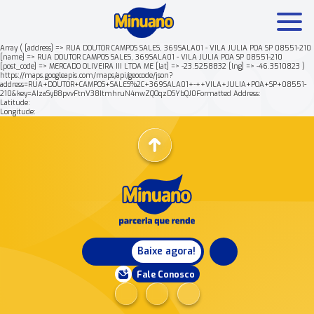
Array ( [address] => RUA DOUTOR CAMPOS SALES, 369SALA01 - VILA JULIA POA SP 08551-210
[name] => RUA DOUTOR CAMPOS SALES, 369SALA01 - VILA JULIA POA SP 08551-210
[post_code] => MERCADO OLIVEIRA III LTDA ME [lat] => -23.5258832 [lng] => -46.3510823 )
Mais buscados:
Produtos
Minuano Rende +
https://maps.googleapis.com/maps/api/geocode/json?
address=RUA+DOUTOR+CAMPOS+SALES%2C+369SALA01+-++VILA+JULIA+POA+SP+08551-
210&key=AIzaSyB8pvvFtnV38ItmhruN4nwZQOqzDSYbQJ0Formatted Address:
Latitude:
Nossa história
Longitude:
Baixe agora!
Fale Conosco