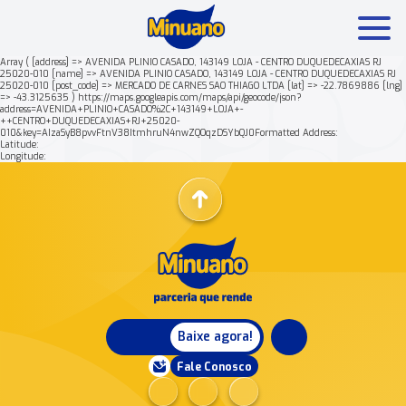
Array ( [address] => AVENIDA PLINIO CASADO, 143149 LOJA - CENTRO DUQUEDECAXIAS RJ
25020-010 [name] => AVENIDA PLINIO CASADO, 143149 LOJA - CENTRO DUQUEDECAXIAS RJ
25020-010 [post_code] => MERCADO DE CARNES SAO THIAGO LTDA [lat] => -22.7869886 [lng]
Mais buscados:
Produtos
Minuano Rende +
=> -43.3125635 ) https://maps.googleapis.com/maps/api/geocode/json?
address=AVENIDA+PLINIO+CASADO%2C+143149+LOJA+-
++CENTRO+DUQUEDECAXIAS+RJ+25020-
010&key=AIzaSyB8pvvFtnV38ItmhruN4nwZQOqzDSYbQJ0Formatted Address:
Nossa história
Latitude:
Longitude:
Baixe agora!
Fale Conosco