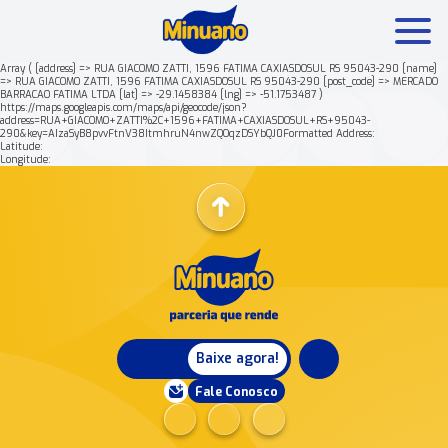
Array ( [address] => RUA GIACOMO ZATTI, 1596 FATIMA CAXIASDOSUL RS 95043-290 [name]
=> RUA GIACOMO ZATTI, 1596 FATIMA CAXIASDOSUL RS 95043-290 [post_code] => MERCADO
BARRACAO FATIMA LTDA [lat] => -29.1458384 [lng] => -51.1753487 )
Mais buscados:
Produtos
Minuano Rende +
https://maps.googleapis.com/maps/api/geocode/json?
address=RUA+GIACOMO+ZATTI%2C+1596+FATIMA+CAXIASDOSUL+RS+95043-
290&key=AIzaSyB8pvvFtnV38ItmhruN4nwZQOqzDSYbQJ0Formatted Address:
Latitude:
Nossa história
Longitude:
Baixe agora!
Fale Conosco