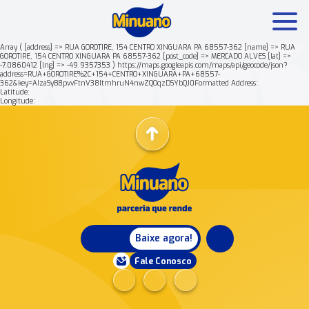
Array ( [address] => RUA GOROTIRE, 154 CENTRO XINGUARA PA 68557-362 [name] => RUA
GOROTIRE, 154 CENTRO XINGUARA PA 68557-362 [post_code] => MERCADO ALVES [lat] =>
-7.0860412 [lng] => -49.9357353 ) https://maps.googleapis.com/maps/api/geocode/json?
Mais buscados:
Produtos
Minuano Rende +
address=RUA+GOROTIRE%2C+154+CENTRO+XINGUARA+PA+68557-
362&key=AIzaSyB8pvvFtnV38ItmhruN4nwZQOqzDSYbQJ0Formatted Address:
Latitude:
Longitude:
Nossa história
Baixe agora!
Fale Conosco