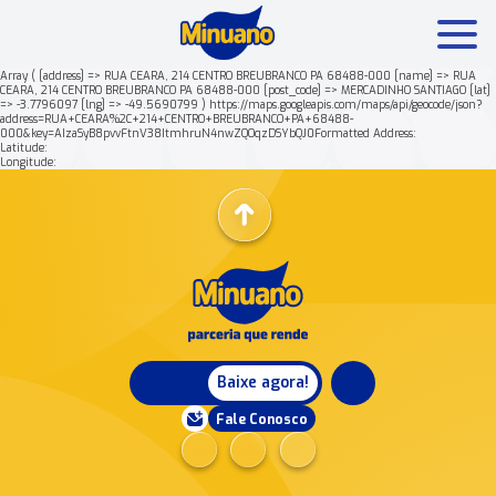
Array ( [address] => RUA CEARA, 214 CENTRO BREUBRANCO PA 68488-000 [name] => RUA
CEARA, 214 CENTRO BREUBRANCO PA 68488-000 [post_code] => MERCADINHO SANTIAGO [lat]
=> -3.7796097 [lng] => -49.5690799 ) https://maps.googleapis.com/maps/api/geocode/json?
Mais buscados:
Produtos
Minuano Rende +
address=RUA+CEARA%2C+214+CENTRO+BREUBRANCO+PA+68488-
000&key=AIzaSyB8pvvFtnV38ItmhruN4nwZQOqzDSYbQJ0Formatted Address:
Latitude:
Longitude:
Nossa história
Baixe agora!
Fale Conosco