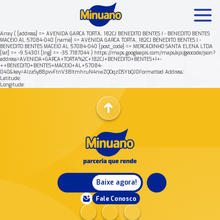
Array ( [address] => AVENIDA GARCA TORTA, 182CJ BENEDITO BENTES I - BENEDITO BENTES
MACEIO AL 57084-040 [name] => AVENIDA GARCA TORTA, 182CJ BENEDITO BENTES I -
BENEDITO BENTES MACEIO AL 57084-040 [post_code] => MERCADINHO SANTA ELENA LTDA
Mais buscados:
Produtos
Minuano Rende +
[lat] => -9.54301 [lng] => -35.7187044 ) https://maps.googleapis.com/maps/api/geocode/json?
address=AVENIDA+GARCA+TORTA%2C+182CJ+BENEDITO+BENTES+I+-
++BENEDITO+BENTES+MACEIO+AL+57084-
040&key=AIzaSyB8pvvFtnV38ItmhruN4nwZQOqzDSYbQJ0Formatted Address:
Nossa história
Latitude:
Longitude:
Baixe agora!
Fale Conosco