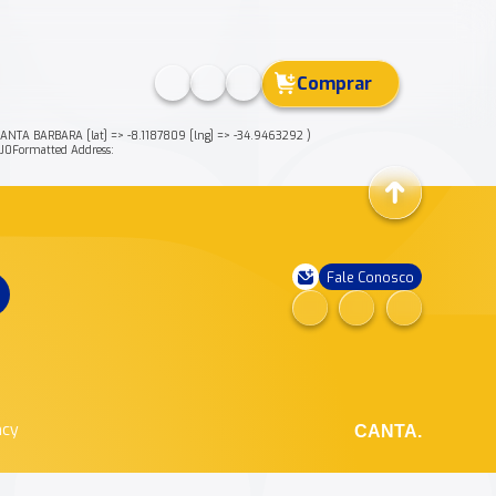
Comprar
NTA BARBARA [lat] => -8.1187809 [lng] => -34.9463292 )
0Formatted Address:
Fale Conosco
ncy
CANTA.