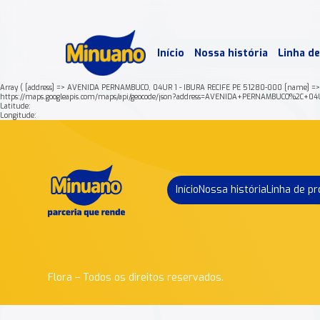
Mais 
Início
Nossa história
Linha d
Min
Array ( [address] => AVENIDA PERNAMBUCO, 04UR 1 - IBURA RECIFE PE 51280-000 [name] =
https://maps.googleapis.com/maps/api/geocode/json?address=AVENIDA+PERNAMBUCO%2C
Latitude:
Longitude:
Início
Nossa história
Linha de p
Flora – Todos os direitos reservados.