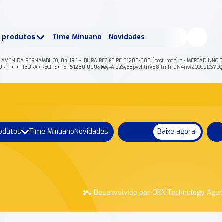
buscados:
Produtos
e produtos
Time Minuano
Novidades
uano Rende +
Nossa história
> AVENIDA PERNAMBUCO, 04UR 1 - IBURA RECIFE PE 51280-000 [post_code] => MERCADINHO SA
+04UR+1+-++IBURA+RECIFE+PE+51280-000&key=AIzaSyB8pvvFtnV38ItmhruN4nwZQOqzDSYbQJ
rodutos
Time Minuano
Novidades
Baixe agora!
Desenvolvido por OKN Technology Age