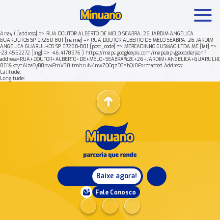
Array ( [address] => RUA DOUTOR ALBERTO DE MELO SEABRA, 26 JARDIM ANGELICA
GUARULHOS SP 07260-801 [name] => RUA DOUTOR ALBERTO DE MELO SEABRA, 26 JARDIM
ANGELICA GUARULHOS SP 07260-801 [post_code] => MERCADINHO GUSMAO LTDA ME [lat] =>
Mais buscados:
Produtos
Minuano Rende +
Nossa his
-23.4552272 [lng] => -46.4178976 ) https://maps.googleapis.com/maps/api/geocode/json?
address=RUA+DOUTOR+ALBERTO+DE+MELO+SEABRA%2C+26+JARDIM+ANGELICA+GUARULHO
801&key=AIzaSyB8pvvFtnV38ItmhruN4nwZQOqzDSYbQJ0Formatted Address:
Latitude:
Longitude:
Baixe agora!
Fale Conosco