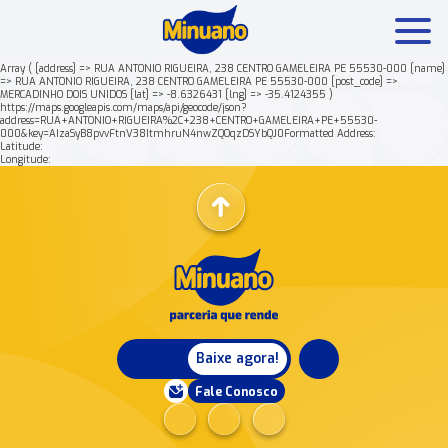
Array ( [address] => RUA ANTONIO RIGUEIRA, 238 CENTRO GAMELEIRA PE 55530-000 [name]
=> RUA ANTONIO RIGUEIRA, 238 CENTRO GAMELEIRA PE 55530-000 [post_code] =>
MERCADINHO DOIS UNIDOS [lat] => -8.6326431 [lng] => -35.4124355 )
Mais buscados:
Produtos
Minuano Rende +
https://maps.googleapis.com/maps/api/geocode/json?
address=RUA+ANTONIO+RIGUEIRA%2C+238+CENTRO+GAMELEIRA+PE+55530-
000&key=AIzaSyB8pvvFtnV38ItmhruN4nwZQOqzDSYbQJ0Formatted Address:
Latitude:
Nossa história
Longitude:
Baixe agora!
Fale Conosco