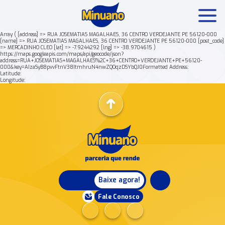
Array ( [address] => RUA JOSEMATIAS MAGALHAES, 36 CENTRO VERDEJANTE PE 56120-000
[name] => RUA JOSEMATIAS MAGALHAES, 36 CENTRO VERDEJANTE PE 56120-000 [post_code]
=> MERCADINHO CLEO [lat] => -7.9244292 [lng] => -38.9704615 )
Mais buscados:
Produtos
Minuano Rende +
https://maps.googleapis.com/maps/api/geocode/json?
address=RUA+JOSEMATIAS+MAGALHAES%2C+36+CENTRO+VERDEJANTE+PE+56120-
000&key=AIzaSyB8pvvFtnV38ItmhruN4nwZQOqzDSYbQJ0Formatted Address:
Latitude:
Nossa história
Longitude:
Baixe agora!
Fale Conosco