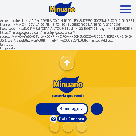
Array ( [address] => VIA C 4, 09VILA DO PINHEIRO - BONSUCESSO RIODEJANEIRO RJ 21040-361
[name] => VIA C 4, 09VILA DO PINHEIRO - BONSUCESSO RIODEJANEIRO RJ 21040-361
[post_code] => MELO F M MERCEARIA LTDA ME [lat] => -22.8667408 [lng] => -43.2356033 )
Mais buscados:
Produtos
Minuano Rende +
https://maps.googleapis.com/maps/api/geocode/json?
address=VIA+C+4%2C+09VILA+DO+PINHEIRO+-++BONSUCESSO+RIODEJANEIRO+RJ+21040-
361&key=AIzaSyB8pvvFtnV38ItmhruN4nwZQOqzDSYbQJ0Formatted Address:
Latitude:
Nossa história
Longitude:
Baixe agora!
Fale Conosco