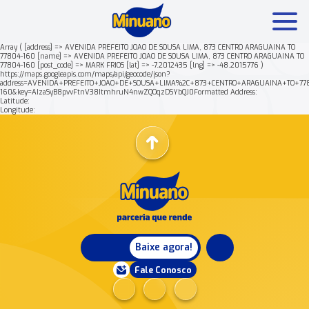
Array ( [address] => AVENIDA PREFEITO JOAO DE SOUSA LIMA, 873 CENTRO ARAGUAINA TO
77804-160 [name] => AVENIDA PREFEITO JOAO DE SOUSA LIMA, 873 CENTRO ARAGUAINA TO
77804-160 [post_code] => MARK FRIOS [lat] => -7.2012435 [lng] => -48.2015776 )
Mais buscados:
Produtos
Minuano Rende +
https://maps.googleapis.com/maps/api/geocode/json?
address=AVENIDA+PREFEITO+JOAO+DE+SOUSA+LIMA%2C+873+CENTRO+ARAGUAINA+TO+77
160&key=AIzaSyB8pvvFtnV38ItmhruN4nwZQOqzDSYbQJ0Formatted Address:
Latitude:
Nossa história
Longitude:
Baixe agora!
Fale Conosco