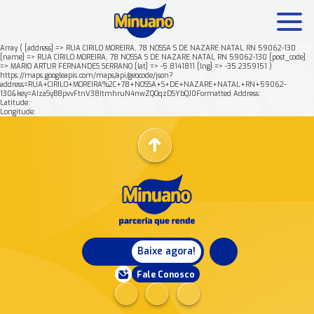
Array ( [address] => RUA CIRILO MOREIRA, 78 NOSSA S DE NAZARE NATAL RN 59062-130
[name] => RUA CIRILO MOREIRA, 78 NOSSA S DE NAZARE NATAL RN 59062-130 [post_code]
=> MARIO ARTUR FERNANDES SERRANO [lat] => -5.8141811 [lng] => -35.2359151 )
Mais buscados:
Produtos
Minuano Rende +
https://maps.googleapis.com/maps/api/geocode/json?
address=RUA+CIRILO+MOREIRA%2C+78+NOSSA+S+DE+NAZARE+NATAL+RN+59062-
130&key=AIzaSyB8pvvFtnV38ItmhruN4nwZQOqzDSYbQJ0Formatted Address:
Latitude:
Nossa história
Longitude:
Baixe agora!
Fale Conosco