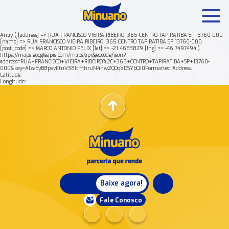
Array ( [address] => RUA FRANCISCO VIEIRA RIBEIRO, 365 CENTRO TAPIRATIBA SP 13760-000
[name] => RUA FRANCISCO VIEIRA RIBEIRO, 365 CENTRO TAPIRATIBA SP 13760-000
[post_code] => MARCO ANTONIO FELIX [lat] => -21.4683829 [lng] => -46.7497494 )
Mais buscados:
Produtos
Minuano Rende +
https://maps.googleapis.com/maps/api/geocode/json?
address=RUA+FRANCISCO+VIEIRA+RIBEIRO%2C+365+CENTRO+TAPIRATIBA+SP+13760-
000&key=AIzaSyB8pvvFtnV38ItmhruN4nwZQOqzDSYbQJ0Formatted Address:
Latitude:
Nossa história
Longitude:
Baixe agora!
Fale Conosco