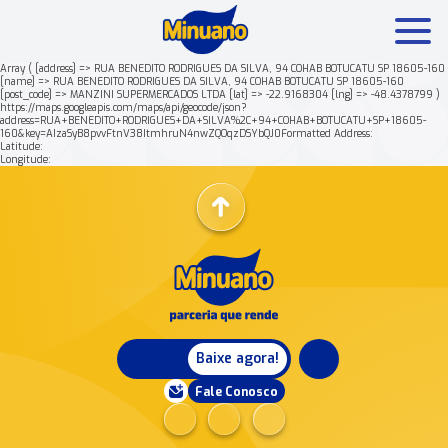
Array ( [address] => RUA BENEDITO RODRIGUES DA SILVA, 94 COHAB BOTUCATU SP 18605-160
[name] => RUA BENEDITO RODRIGUES DA SILVA, 94 COHAB BOTUCATU SP 18605-160
[post_code] => MANZINI SUPERMERCADOS LTDA [lat] => -22.9168304 [lng] => -48.4378799 )
Mais buscados:
Produtos
Minuano Rende +
https://maps.googleapis.com/maps/api/geocode/json?
address=RUA+BENEDITO+RODRIGUES+DA+SILVA%2C+94+COHAB+BOTUCATU+SP+18605-
160&key=AIzaSyB8pvvFtnV38ItmhruN4nwZQOqzDSYbQJ0Formatted Address:
Latitude:
Nossa história
Longitude:
Baixe agora!
Fale Conosco