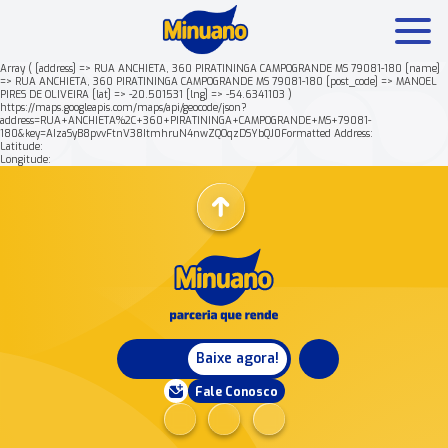
Array ( [address] => RUA ANCHIETA, 360 PIRATININGA CAMPOGRANDE MS 79081-180 [name]
=> RUA ANCHIETA, 360 PIRATININGA CAMPOGRANDE MS 79081-180 [post_code] => MANOEL
PIRES DE OLIVEIRA [lat] => -20.501531 [lng] => -54.6341103 )
Mais buscados:
Produtos
Minuano Rende +
https://maps.googleapis.com/maps/api/geocode/json?
address=RUA+ANCHIETA%2C+360+PIRATININGA+CAMPOGRANDE+MS+79081-
180&key=AIzaSyB8pvvFtnV38ItmhruN4nwZQOqzDSYbQJ0Formatted Address:
Latitude:
Nossa história
Longitude:
Baixe agora!
Fale Conosco